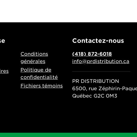
se
Contactez-nous
Conditions
(418) 872-6018
générales
info@prdistribution.ca
Politique de
res
confidentialité
PR DISTRIBUTION
Fichiers témoins
6500, rue Zéphirin-Paqu
Québec G2C 0M3