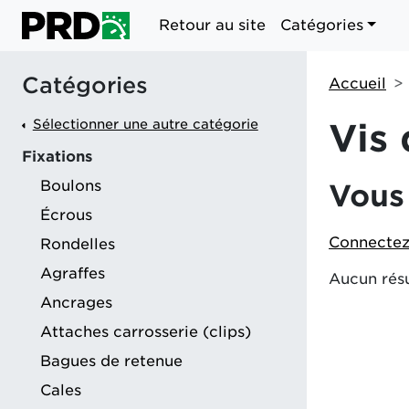
Retour au site
Catégories
Catégories
Accueil
Sélectionner une autre catégorie
Vis 
Fixations
Boulons
Vous 
Écrous
Connectez
Rondelles
Agraffes
Aucun résu
Ancrages
Attaches carrosserie (clips)
Bagues de retenue
Cales