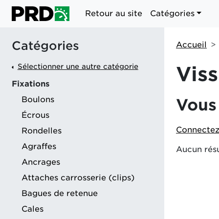
Retour au site
Catégories
Catégories
Accueil
Sélectionner une autre catégorie
Viss
Fixations
Boulons
Vous 
Écrous
Connectez
Rondelles
Agraffes
Aucun résu
Ancrages
Attaches carrosserie (clips)
Bagues de retenue
Cales